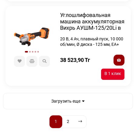
Углошлифовальная
машина аккумуляторная
Вихрь АУШМ-125/20Li в
кейсе
20 В, 4 Ач, плавный пуск, 10 000
об/мин, Ø диска - 125 мм, ЕА+
38 523,90
Тг
Загрузить еще
1
2