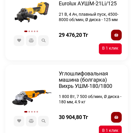
Eurolux АУШМ-21Li/125
(в комплекте 2 АКБ и ЗУ)
21 В, 4 Ач, плавный пуск, 4500-
в кейсе
8000 об/мин, Ø диска - 125 мм
29 476,20
Тг
Углошлифовальная
машина (болгарка)
Вихрь УШМ-180/1800
1 800 Вт, 7 500 об/мин, Ø диска -
180 мм, 4.9 кг
30 904,80
Тг