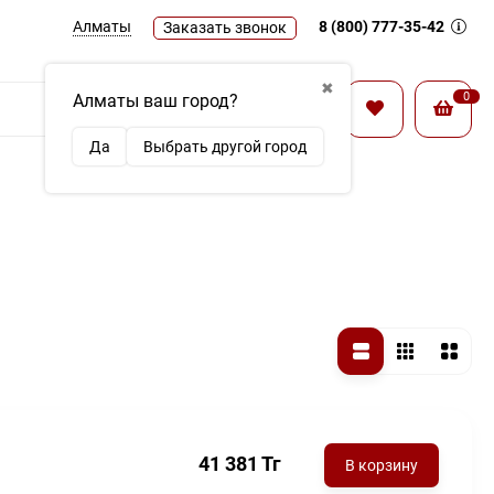
Алматы
8 (800) 777-35-42
Заказать звонок
✖
0
Алматы ваш город?
Найти
Да
Выбрать другой город
41 381
Тг
В корзину