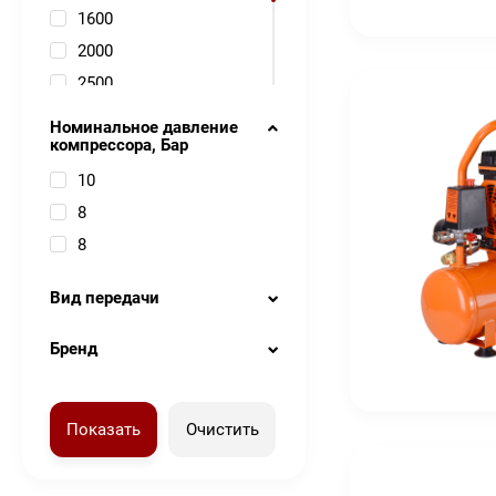
380
1600
680
2000
600
2500
900
950
Номинальное давление
компрессора, Бар
1500
2200
10
1300
8
2600
8
3900
Вид передачи
Бренд
Показать
Очистить