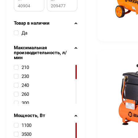
Товар в наличии
Да
Максимальная
производительность, л/
мин
210
230
240
260
300
400
Мощность, Вт
165
1100
195
3500