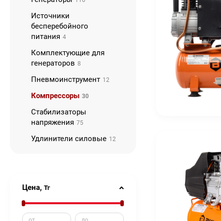
116
Источники
бесперебойного
питания
4
Комплектующие для
генераторов
8
Пневмоинструмент
12
Компрессоры
30
Стабилизаторы
напряжения
75
Удлинители силовые
12
Цена,
Тг
от
до