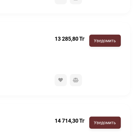
13 285,80
Тг
14 714,30
Тг