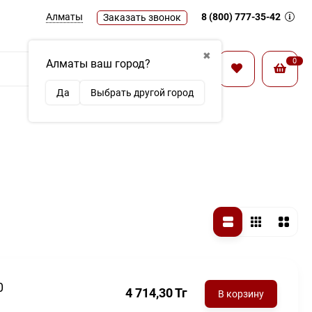
Алматы
8 (800) 777-35-42
Заказать звонок
✖
0
Алматы ваш город?
Найти
Да
Выбрать другой город
0
4 714,30
Тг
В корзину