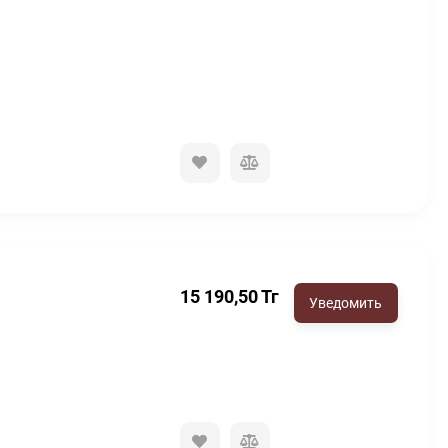
15 190,50
Тг