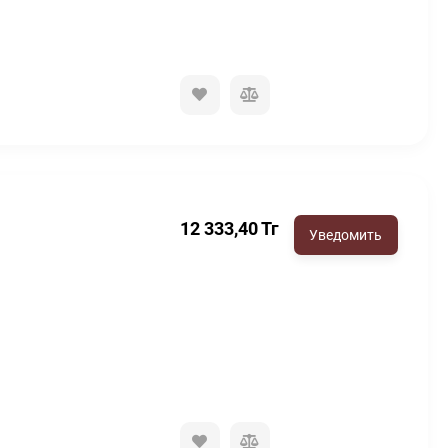
12 333,40
Тг