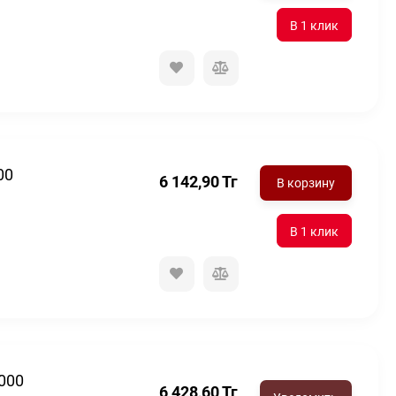
00
6 142,90
Тг
В корзину
000
6 428,60
Тг