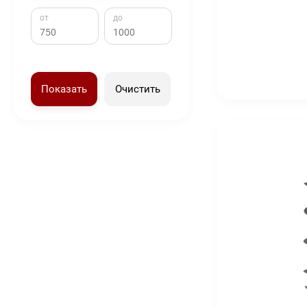
от
до
Показать
Очистить