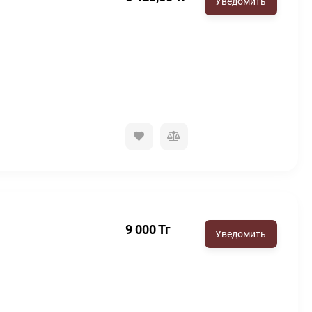
9 000
Тг