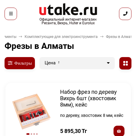
Официальный интернет-магазин
Ресанта, Вихрь, Huter и Eurolux
трументы
Комплектующие для электроинструмента
Фрезы в Алматы
Фрезы в Алматы
Цена
Фильтры
Набор фрез по дереву
Вихрь 6шт (хвостовик
8мм), кейс
по дереву, хвостовик 8 мм, кейс
5 895,30
Тг