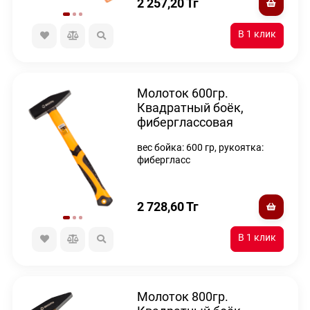
2 257,20
Тг
Молоток 600гр.
Квадратный боёк,
фиберглассовая
двухкомпонентная
вес бойка: 600 гр, рукоятка:
ручка, Вихрь
фибергласс
2 728,60
Тг
Молоток 800гр.