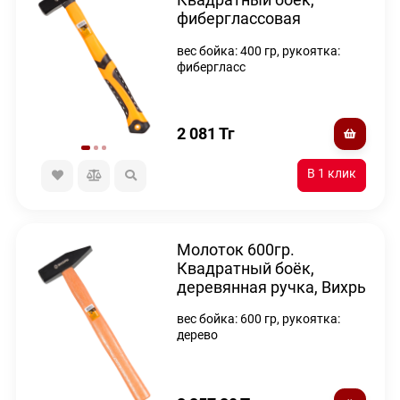
фиберглассовая
двухкомпонентная
вес бойка: 400 гр, рукоятка:
ручка, Вихрь
фибергласс
2 081
Тг
Молоток 600гр.
Квадратный боёк,
деревянная ручка, Вихрь
вес бойка: 600 гр, рукоятка:
дерево