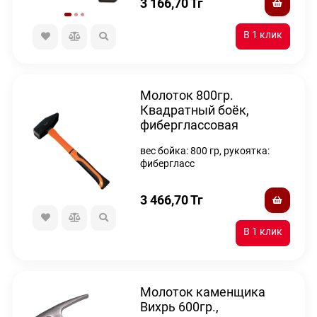
3 166,70
Тг
Молоток 800гр.
Квадратный боёк,
фиберглассовая
двухкомпонентная
вес бойка: 800 гр, рукоятка:
ручка, Вихрь
фибергласс
3 466,70
Тг
Молоток каменщика
Вихрь 600гр.,