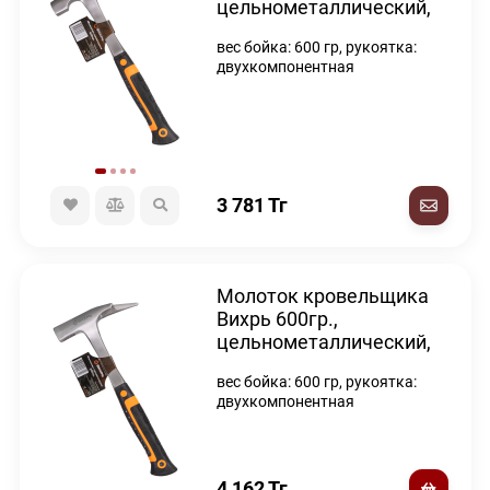
цельнометаллический,
двухкомпонентная
вес бойка: 600 гр, рукоятка:
рукоятка
двухкомпонентная
3 781
Тг
Молоток кровельщика
Вихрь 600гр.,
цельнометаллический,
двухкомпонентная
вес бойка: 600 гр, рукоятка:
рукоятка
двухкомпонентная
4 162
Тг