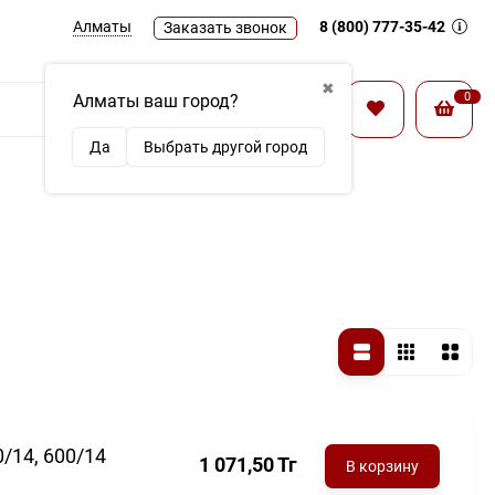
Алматы
8 (800) 777-35-42
Заказать звонок
✖
0
Алматы ваш город?
Найти
Да
Выбрать другой город
/14, 600/14
1 071,50
Тг
В корзину