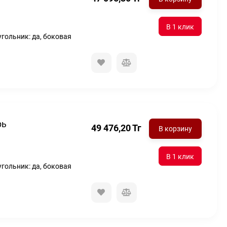
угольник: да, боковая
рь
49 476,20
Тг
В корзину
угольник: да, боковая