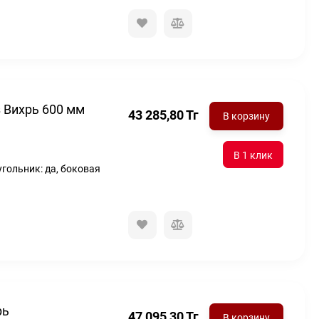
 Вихрь 600 мм
43 285,80
Тг
В корзину
угольник: да, боковая
рь
47 095,30
Тг
В корзину