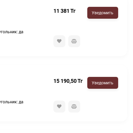
11 381
Тг
угольник: да
15 190,50
Тг
угольник: да