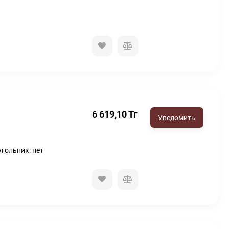
6 619,10
Тг
угольник: нет