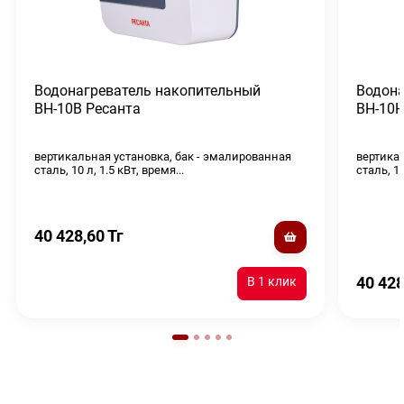
Водонагреватель накопительный
Водона
ВН-10В Ресанта
ВН-10Н
вертикальная установка, бак - эмалированная
вертикал
сталь, 10 л, 1.5 кВт, время...
сталь, 10
40 428,60
Тг
40 428