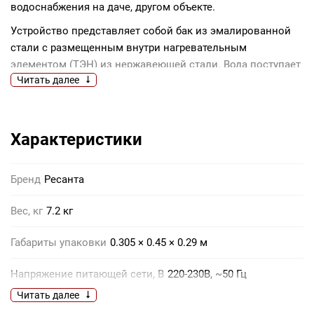
водоснабжения на даче, другом объекте.
Устройство представляет собой бак из эмалированной
стали с размещенным внутри нагревательным
элементом (ТЭН) из нержавеющей стали. Вода поступает
Читать далее
из водопровода в 10-литровую емкость, где нагревается
до заданной температуры (максимально 75 градусов).
Данный объем подойдет для комфортного
использования 1 человеком. Интенсивность нагрева
Характеристики
выбирается посредством вращения регулятора. Наличие
биметаллического термостата обеспечивает отключение
Бренд
Ресанта
нагревателя при превышении установленной
температуры на несколько градусов и включение, если
Вес, кг
7.2 кг
температура воды в баке понижается ниже заданной.
Бойлер накопительного типа имеет цилиндрическую
Габариты упаковки
0.305 × 0.45 × 0.29 м
форму и предназначен для крепления на стене над
раковиной, ванной. Для фиксации в вертикальном
Напряжение питающей сети, В
220-230В, ~50 Гц
положении на корпусе имеется крепежная планка,
Читать далее
Мощность, Вт
2000
которая исключает соскальзывание прибора. Для